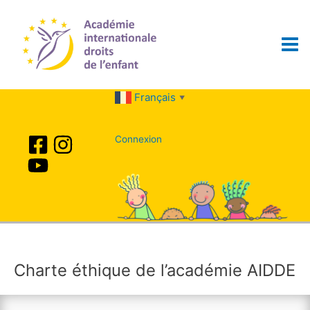
Aller
au
contenu
Mai
Men
Français
▼
Connexion
Charte éthique de l’académie AIDDE