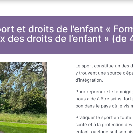
port et droits de l’enfant « F
 des droits de l’enfant » (de 
Le sport constitue un des d
y trouvent une source d’épa
d’intégration.
Pour reprendre le témoignag
nous aide à être sains, forts
bon dans le pays où je vis m
Pratiquer le sport en toute 
santé et à la protection de
enfant, quelque soit son his